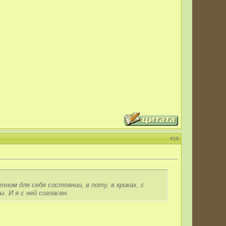
#
10
ном для себя состоянии, в поту, в криках, с
 И я с ней согласен.