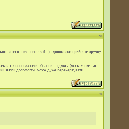
#
8
го я на стінку полізла б...) і допомагав прийняти зручну
ів, гепання речами об стіни і підлогу (деякі жінки так
аючи змоги допомогти, може дуже перенервувати...
#
9