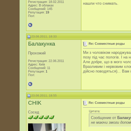
Регистрация: 18.02.2011
нашли что снимать.
Адрес: В облаках
Сообщений: 145
Репутация:
19
Пол:
23.06.2011, 18:33
Балакунка
Re: Совместные роды
Ми з чоловіком народжували
Прохожий
позу під час пологів. І на
Регистрация: 22.06.2011
Але добре, що в мого чолов
Адрес: Київ
Вразливим і нервовим хлопц
Сообщений: 11
дійсно поводяться)... Вам 
Репутация:
1
Пол:
23.06.2011, 18:55
CHIK
Re: Совместные роды
Цитата:
Сосед
Сообщение от
Балаку
не маючи змоги допо