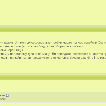
 разом. Він мені дуже допомагав - робив масаж під час переймів (без ньо
 наступні пологи (якщо вони будуть) він збирається поїхати.
іка нерви міцні.
ям у пологовому дійсно не місце. Ви приїздите і поринаєте в царство крик
пофіг - ви зайнята, ви народжуєте, а от чоловік, бачачи ваш біль і не м
нка
могти