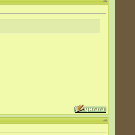
#
5
#
6