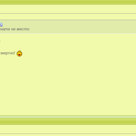
мнате не место.
?
зсмертно!