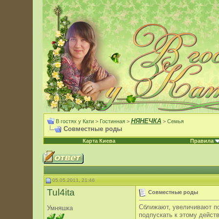
НЯНЕЧКА
В гостях у Кати
>
Гостинная
>
>
Семья
Совместные роды
Карта Киева
Правила
05.05.2011, 21:46
Tul4ita
Совместные роды
Сближают, увеличивают по
Умняшка
подпускать к этому дейст