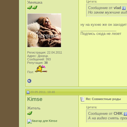
Цитата:
Умняшка
Сообщение от
vlad
Но зачем мужчине ви
ну на кухню же он заходит 
__________________
Подпись сюда не лезет
Регистрация: 22.04.2011
Адрес: Донецк.
Сообщений: 393
Репутация:
38
Пол:
23.05.2011, 19:46
Kimse
Re: Совместные роды
Цитата:
Житель
Сообщение от
CHIK
А на видео снять про