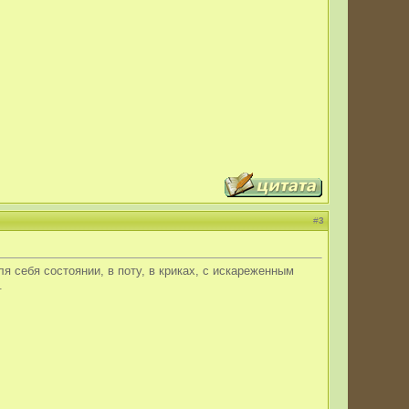
#
3
 себя состоянии, в поту, в криках, с искареженным
.