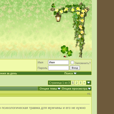
Имя
Запомнить?
Пароль
ния за день
Поиск
Страница 1 из 3
1
2
3
>
Опции темы
Опции просмотра
#
1
о психологическая травма для мужчины и его не нужно