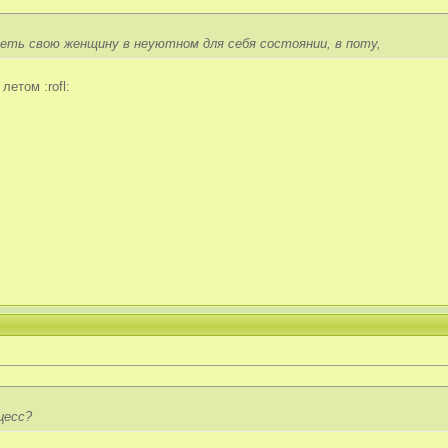
деть свою женщину в неуютном для себя состоянии, в поту,
летом :rofl:
цесс?