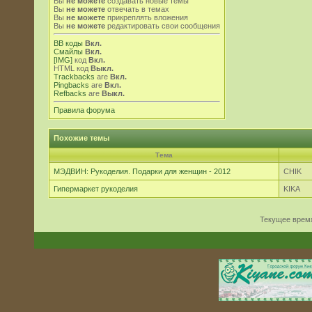
Вы
не можете
создавать новые темы
Вы
не можете
отвечать в темах
Вы
не можете
прикреплять вложения
Вы
не можете
редактировать свои сообщения
BB коды
Вкл.
Смайлы
Вкл.
[IMG]
код
Вкл.
HTML код
Выкл.
Trackbacks
are
Вкл.
Pingbacks
are
Вкл.
Refbacks
are
Выкл.
Правила форума
Похожие темы
Тема
МЭДВИН: Рукоделия. Подарки для женщин - 2012
CHIK
Гипермаркет рукоделия
KIKA
Текущее врем