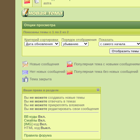
astra
Опции просмотра
Показаны темы с 1 по 2 из 2
Критерий сортировки
Порядок отображения
Показать
Новые сообщения
Популярная тема с новыми сообщениям
Нет новых сообщений
Популярная тема без новых сообщений
Тема закрыта
Ваши права в разделе
Вы
не можете
создавать новые темы
Вы
не можете
отвечать в темах
Вы
не можете
прикреплять вложения
Вы
не можете
редактировать свои сообщения
BB коды
Вкл.
Смайлы
Вкл.
[IMG]
код
Вкл.
HTML код
Выкл.
Правила форума