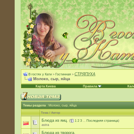
СТРЯПУХА
В гостях у Кати
>
Гостинная
>
Молоко, сыр, яйца
Карта Киева
Правила
Кал
Темы раздела
: Молоко, сыр, яйца
Тема
/
Автор
Блюда из яиц.
(
1
2
3
...
Последняя страница
)
astra
Блюда из творога.