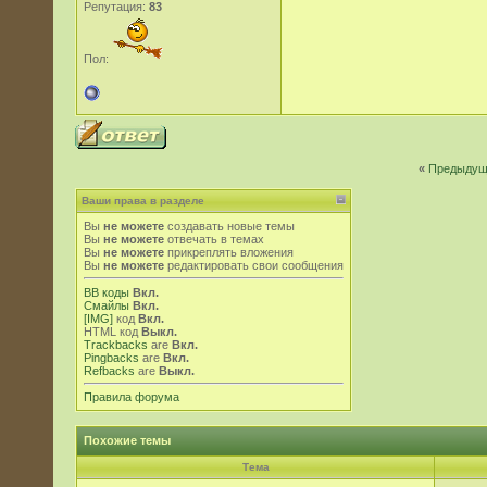
Репутация:
83
Пол:
«
Предыдущ
Ваши права в разделе
Вы
не можете
создавать новые темы
Вы
не можете
отвечать в темах
Вы
не можете
прикреплять вложения
Вы
не можете
редактировать свои сообщения
BB коды
Вкл.
Смайлы
Вкл.
[IMG]
код
Вкл.
HTML код
Выкл.
Trackbacks
are
Вкл.
Pingbacks
are
Вкл.
Refbacks
are
Выкл.
Правила форума
Похожие темы
Тема