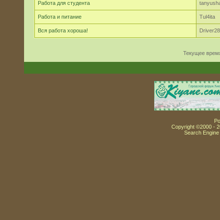
Работа для студента
tanyush
Работа и питание
Tul4ita
Вся работа хороша!
Driver28
Текущее врем
Po
Copyright ©2000 - 20
Search Engine