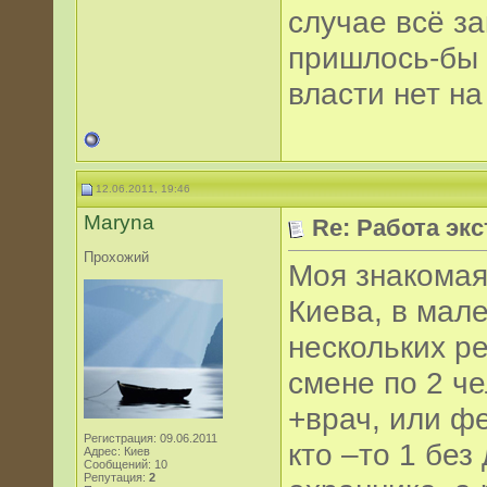
случае всё з
пришлось-бы 
власти нет на
12.06.2011, 19:46
Maryna
Re: Работа эк
Прохожий
Моя знакомая
Киева, в мал
нескольких р
смене по 2 ч
+врач, или ф
Регистрация: 09.06.2011
кто –то 1 без
Адрес: Киев
Сообщений: 10
Репутация:
2