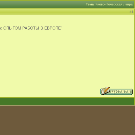
Тема
:
Киево-Печерская Лавра
#
4
овар с ОПЫТОМ РАБОТЫ В ЕВРОПЕ".