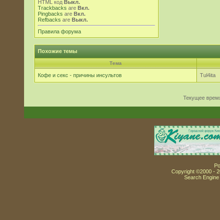
HTML код
Выкл.
Trackbacks
are
Вкл.
Pingbacks
are
Вкл.
Refbacks
are
Выкл.
Правила форума
Похожие темы
Тема
Кофе и секс - причины инсультов
Tul4ita
Текущее врем
Po
Copyright ©2000 - 20
Search Engine