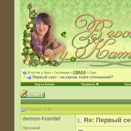
СВАХА
В гостях у Кати
>
Гостинная
>
>
Секс
Первый секс - на каком этапе отношений?
Карта Киева
Правила
Кал
17.06.2011, 15:33
demon-hranitel
Re: Первый се
Прохожий