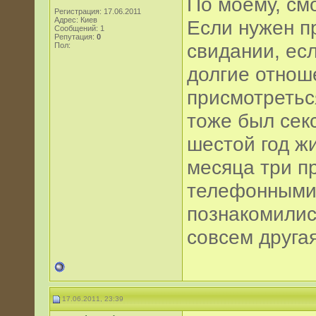
По моему, см
Регистрация: 17.06.2011
Адрес: Киев
Если нужен п
Сообщений: 1
Репутация:
0
свидании, ес
Пол:
долгие отнош
присмотреться
тоже был секс
шестой год жи
месяца три п
телефонными 
познакомились
совсем друга
17.06.2011, 23:39